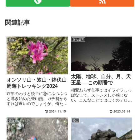
関連記事
登山
雑な戯言
太陽、地球、自分、月、天
オンソリ山・笈山・鉢伏山
王星──この順番で
周遊トレッキング2024
相変わらず仕事ではイライラしっ
昨年のわりと後半に急にふつふつ
ぱなしで、ストレスしか感じな
と沸き始めた登山熱。ガチ勢から
い。こんなことではぼくのテロメ
すれば遅いのでしょうが、俺たち
アが擦り切れてしまう。ちなみに
の登山シーズンが!! いま!! 開幕!!4
テロメアとは染色体の末端部にあ
2024.11.15
2023.03.14
月末。2024年の開幕戦は一昨年
る構造で、短くなると細胞分裂の
の秋に登ったオンソリ山でキメる
回数が減り、細胞が老化するんで
登山
登山
ことにしました。メンバーはディ
すけど、伸ばすこともできるそう
ーケーさん、ヨコ...
で...