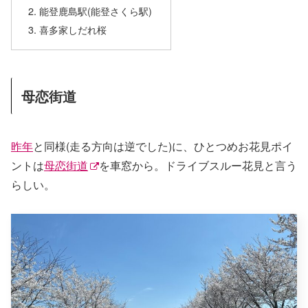
能登鹿島駅(能登さくら駅)
喜多家しだれ桜
母恋街道
昨年
と同様(走る方向は逆でした)に、ひとつめお花見ポイ
ントは
母恋街道
を車窓から。ドライブスルー花見と言う
らしい。