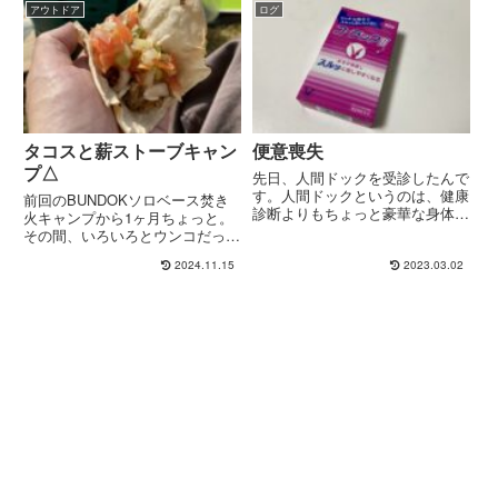
締め切りが2/20と、もう過ぎてい
アウトドア
ログ
す。スノ...
ます…。 この投稿をInstagramで
見る ...
タコスと薪ストーブキャン
便意喪失
プ△
先日、人間ドックを受診したんで
す。人間ドックというのは、健康
前回のBUNDOKソロベース焚き
診断よりもちょっと豪華な身体検
火キャンプから1ヶ月ちょっと。
査のことで、健康診断では普通行
その間、いろいろとウンコだった
わないような検査もいくつか行う
ことはいったん忘れよう。季節は
2024.11.15
2023.03.02
のですが、その中でもメインイベ
進み、涼しくなってきた。今シー
ントを張るのが胃カメラです。胃
ズン2張目のテント、スカート付
の中にカメラを入れるという正
きのFUTURE FOXのFOX-BASE
気...
EVOも買った...