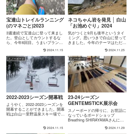
宝達山トレイルランニング
ネコちゃん岩を発見 │ 白山
(のマネごと)2023
「お池めぐり」2024
3週連続で宝達山に登って来まし
気がつくと9月も後半というタイ
た。登山としてカウントするな
ミング。思いつきで白山に登って
ら、今年6回目。うまいプランが
きました。今年のテーマはただひ
立てられないまま、スポーツの日
とつ。去年のテント泊でも果たせ
2024.11.15
2024.11.25
を含めた3連休に盲目的に突入。
なかったお池めぐりに行きたい!!
天気とか、気温とか、モチベーシ
いつもお池めぐりに失敗する理由
スノーボード
スノーボード
ョンとかの条件が揃わず、3連休
は「時間切れ」であり、それは常
の初日は白目を剥いて幽体離脱。
に自分の鈍足が原因。行動時間...
二...
2022-2023シーズン開幕戦
23-24シーズン
GENTEMSTICK展示会
ようやく、2022-2023シーズンを
開幕することができました。開幕
スノーボードの帰りに、お世話に
戦は白山一里野温泉スキー場でし
なっているボードショップ
た。板は2014-2015のT.T 158。先
Breathing SHIRAYAMAさんに寄
週末に平野部にドカンと雪が降っ
って、展示中の来シーズンの板を
2024.11.15
2024.11.29
たので、今年は大雪と思っている
見てきました。今年はオーダーの
人も周りには結構いる気がしま