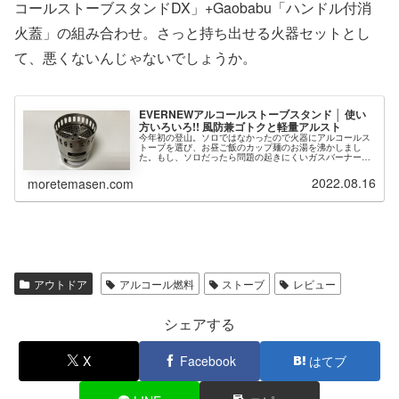
コールストーブスタンドDX」+Gaobabu「ハンドル付消
火蓋」の組み合わせ。さっと持ち出せる火器セットとし
て、悪くないんじゃないでしょうか。
EVERNEWアルコールストーブスタンド │ 使い
方いろいろ!! 風防兼ゴトクと軽量アルスト
今年初の登山。ソロではなかったので火器にアルコールス
トーブを選び、お昼ご飯のカップ麺のお湯を沸かしまし
た。もし、ソロだったら問題の起きにくいガスバーナーに
するアルコールストーブをメイン火器として考えるとして
も、サブにガスバーナーを持っていく...
2022.08.16
moretemasen.com
アウトドア
アルコール燃料
ストーブ
レビュー
シェアする
X
Facebook
はてブ