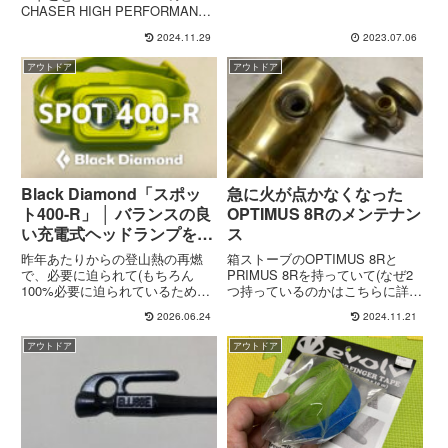
なSNS「Threads」が本日(7月6
CHASER HIGH PERFORMANCE
日)から利用可能になりました。
CHOPSTICKS。残念なことに暖
2024.11.29
2023.07.06
できること日本語で500文字まで
冬だった22-23シーズン。今とな
の投稿動画、...
っては新雪を滑った記憶がほとん
アウトドア
アウトドア
どありません。従ってC...
Black Diamond「スポッ
急に火が点かなくなった
ト400-R」 │ バランスの良
OPTIMUS 8Rのメンテナン
い充電式ヘッドランプを解
ス
説
昨年あたりからの登山熱の再燃
箱ストーブのOPTIMUS 8Rと
で、必要に迫られて(もちろん
PRIMUS 8Rを持っていて(なぜ2
100%必要に迫られているためな
つ持っているのかはこちらに詳し
のだが)登山道具を順に更改して
い)もちろん使う用、保存用、観
2026.06.24
2024.11.21
いくなかで、まだ使えるという理
賞用、布教用というような区別は
由で後回しにしていたのがヘッド
まったくなく、2つとも絶好調で
アウトドア
アウトドア
ランプ。いい加減ベルトはヨレヨ
交互に使用中。絶好調で、とは書
レで、イマドキのLEDライトと
きましたがやっぱり...
比...