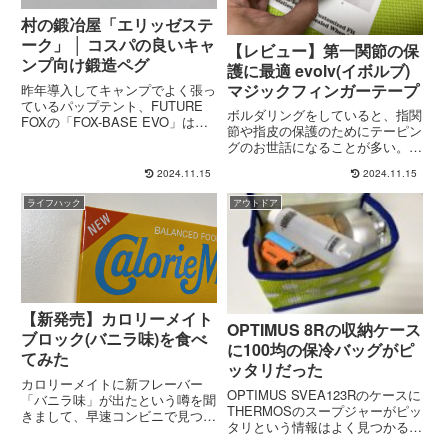
村の鍛冶屋「エリッゼステ
ーク」 │ コスパの良いキャ
【レビュー】第一関節の保
ンプ向け鍛造ペグ
護に最適 evolv(イボルブ)
マジックフィンガーテープ
昨年導入してキャンプでよく張っ
ているパップテント、FUTURE
ボルダリングをしていると、指関
FOXの「FOX-BASE EVO」はペ
節や指皮の保護のためにテーピン
グが同梱されていません。山岳用
グのお世話になることが多い。自
テントのアルミペグで重たいTC
分の場合、もっぱらニチバンのバ
素材(ポリコットン)のテントを支
2024.11.15
2024.11.15
トルウィン™テーピングテープ
えるのは無理があるので、村の鍛
非伸縮タイプの12mm(主に手指
冶屋の「エリッ...
ライフハック
アウトドア
用)と25mm(主に手首用)を使用。
関節の保護という意味で...
【新発売】カロリーメイト
OPTIMUS 8Rの収納ケース
ブロック(バニラ味)を食べ
に100均の保冷バッグがピ
てみた
ッタリだった
カロリーメイトに新フレーバー
OPTIMUS SVEA123Rのケースに
「バニラ味」が出たという噂を聞
THERMOSのスープジャーがピッ
きまして、早速コンビニで見つけ
タリという情報はよく見つかるの
て来ました。プロモーションでは
ですが、同様にOPTIMUS 8Rの
「青いカロリーメイト」って言っ