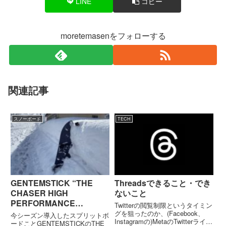
LINE
コピー
moretemasenをフォローする
関連記事
スノーボード
TECH
GENTEMSTICK “THE
Threadsできること・でき
CHASER HIGH
ないこと
PERFORMANCE
Twitterの閲覧制限というタイミン
CHOPSTICKS” シェイク
グを狙ったのか、(Facebook、
今シーズン導入したスプリットボ
Instagramの)MetaのTwitterライク
ダウン
ードことGENTEMSTICKのTHE