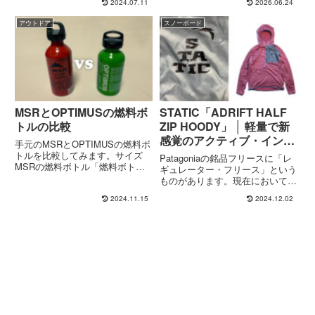
2024.07.11
2026.06.24
MYPROTEINはどうだったのかい
いくなかで、まだ使えるという理
や、イイのよ、マイプロテイン。
由で後回しにしていたのがヘッド
アウトドア
スノーボード
セールなら1kgあたり1,500円く
ランプ。いい加減ベルトはヨレヨ
らいで買えたりするし、フレ...
レで、イマドキのLEDライトと
比...
MSRとOPTIMUSの燃料ボ
STATIC「ADRIFT HALF
トルの比較
ZIP HOODY」 │ 軽量で新
感覚のアクティブ・インサ
手元のMSRとOPTIMUSの燃料ボ
レーション
トルを比較してみます。サイズ
Patagoniaの銘品フリースに「レ
MSRの燃料ボトル「燃料ボトル
ギュレーター・フリース」という
11oz」は、MSRの燃料ボトルの
ものがあります。現在において
中でいちばん小さい325mlモデ
は、R1はいろんなバリエーショ
2024.11.15
2024.12.02
ル。OPTIMUSの燃料ボトル「チ
ンが出てるけど、大別するとR1
ャイルドセーフフューエルボト
とR2の2種類なんですかね。昔は
ル」もいちばん小...
R1からR4まであった記憶。で、
R1。冬の、比較的高...