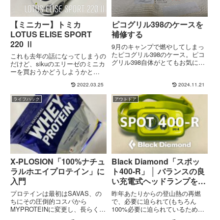
【ミニカー】トミカ
ピコグリル398のケースを
LOTUS ELISE SPORT
補修する
220 Ⅱ
9月のキャンプで燃やしてしまっ
たピコグリル398のケース。ピコ
これも去年の話になってしまうの
グリル398自体がとてもお気に入
だけど、sikuのエリーゼのミニカ
りの焚き火台なので、できればオ
ーを買おうかどうしようかと
リジナルのケースを使い続けた
256msほど悩んでいるときに、💡
2022.03.25
2024.11.21
い。ということで、何となく色合
【ミニカー】siku Lotus Elise
いが似てそうな補修シートを探し
220 Sprint俺たちのトミカからエ
ライフハック
アウトドア
てきました。マイクロファイバ...
リーゼが出る、しかも初回限定
の...
X-PLOSION「100%ナチュ
Black Diamond「スポッ
ラルホエイプロテイン」に
ト400-R」 │ バランスの良
入門
い充電式ヘッドランプを解
説
プロテインは最初はSAVAS、の
昨年あたりからの登山熱の再燃
ちにその圧倒的コスパから
で、必要に迫られて(もちろん
MYPROTEINに変更し、長らく愛
100%必要に迫られているためな
飲してきたのですが。
のだが)登山道具を順に更改して