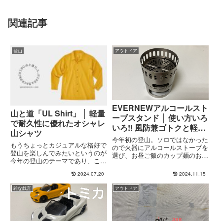
関連記事
登山
アウトドア
EVERNEWアルコールスト
山と道「UL Shirt」 │ 軽量
ーブスタンド │ 使い方いろ
で耐久性に優れたオシャレ
いろ!! 風防兼ゴトクと軽量
山シャツ
アルスト
今年初の登山。ソロではなかった
もうちょっとカジュアルな格好で
ので火器にアルコールストーブを
登山を楽しんでみたいというのが
選び、お昼ご飯のカップ麺のお湯
今年の登山のテーマであり、この
を沸かしました。もし、ソロだっ
テーマに沿ってFLOATのサング
たら問題の起きにくいガスバーナ
2024.07.20
2024.11.15
ラスを導入してみました。もうひ
ーにするアルコールストーブをメ
とつ、このカジュアル演出のため
イン火器として考えるとしても、
雑な戯言
アウトドア
に試してみたいと思っていたのが
サブにガスバーナーを持ってい
「山シャツ」です。山シャツと...
く...