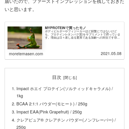
届いたので、ファーストインプレッションを残しておきた
いと思います。
MYPROTEINで買ったモノ
ボディビルダーやフィジーカーほど頻繁にではないけど
も、プロテイン(=タンパク質)をサプリメントで摂っていま
す。理由は日々差し迫る驚異である加齢への対抗です😢タ
ンパク質といえばすぐに「筋肉」を思い浮かべますが、内
臓や肌、髪の毛と言った、加齢と...
2021.05.08
moretemasen.com
目次
Impact ホエイ プロテイン(ソルティッドキャラメル) /
1kg
BCAA 2:1:1 パウダー(モヒート) / 250g
Impact EAA(Pink Grapefruit) / 250g
クレアピュア® クレアチン パウダー(ノンフレーバー) /
250g