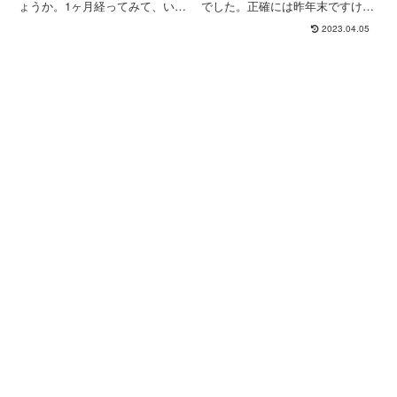
ょうか。1ヶ月経ってみて、いろ
でした。正確には昨年末ですけど
いろと状況が分かってきて、身の
も。で、まだ決まってないという
2023.04.05
回りでは被害がゼロというワケで
このスピード感の無さ。そういう
はなかったのですが、不幸な報せ
とこだぞ。2023年1月をフリカエ
を聞くことはなく、ひとまず胸を
ルと書いたのですが、その後、無
なでおろしている次第です。あ
事審査が通りまして、(社内...
ら...