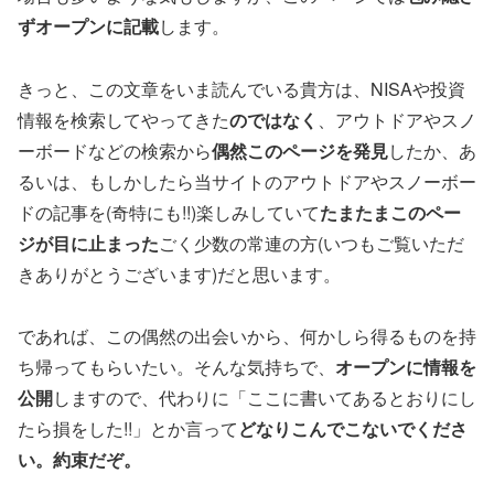
ずオープンに記載
します。
きっと、この文章をいま読んでいる貴方は、NISAや投資
情報を検索してやってきた
のではなく
、アウトドアやスノ
ーボードなどの検索から
偶然このページを発見
したか、あ
るいは、もしかしたら当サイトのアウトドアやスノーボー
ドの記事を(奇特にも!!)楽しみしていて
たまたまこのペー
ジが目に止まった
ごく少数の常連の方(いつもご覧いただ
きありがとうございます)だと思います。
であれば、この偶然の出会いから、何かしら得るものを持
ち帰ってもらいたい。そんな気持ちで、
オープンに情報を
公開
しますので、代わりに「ここに書いてあるとおりにし
たら損をした!!」とか言って
どなりこんでこないでくださ
い。約束だぞ。