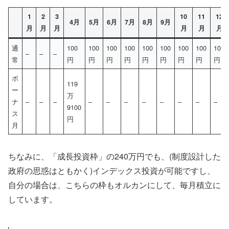
1
2
3
10
11
12
4月
5月
6月
7月
8月
9月
月
月
月
月
月
月
通
100
100
100
100
100
100
100
100
100
–
–
–
常
円
円
円
円
円
円
円
円
円
ボ
119
ー
万
ナ
–
–
–
–
–
–
–
–
–
–
–
9100
ス
円
月
ちなみに、「成長投資枠」の240万円でも、(制度設計した
政府の思惑はともかく)インデックス投資が可能ですし、
自分の場合は、こちらの枠もオルカンにして、毎月積立に
しています。