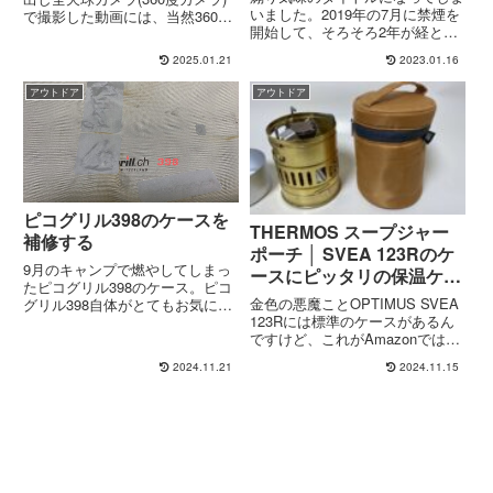
いました。2019年の7月に禁煙を
で撮影した動画には、当然360度
開始して、そろそろ2年が経とう
すべての映像が収められていま
としています。本音を言えば、
す。Insta360 Studioでは、ここか
2025.01.21
2023.01.16
「まだ禁煙中」という感覚で、
ら適切な画角で映像を切り出すと
「タバコ吸いたいなー」って思う
いう操作を行います。これ...
アウトドア
アウトドア
ことはなくなったものの、いまだ
にふとしたタイミングでタバコ
の...
ピコグリル398のケースを
THERMOS スープジャー
補修する
ポーチ │ SVEA 123Rのケ
9月のキャンプで燃やしてしまっ
ースにピッタリの保温ケー
たピコグリル398のケース。ピコ
ス
金色の悪魔ことOPTIMUS SVEA
グリル398自体がとてもお気に入
123Rには標準のケースがあるん
りの焚き火台なので、できればオ
ですけど、これがAmazonではサ
リジナルのケースを使い続けた
イズが大きすぎるだの、チープな
い。ということで、何となく色合
2024.11.21
2024.11.15
造りだの、あんまり評判が良くな
いが似てそうな補修シートを探し
い。(↑)改めて見てみるとそんな
てきました。マイクロファイバ...
に悪くもなさそうですけどね。と
いうことで、...