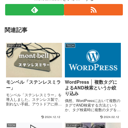
関連記事
アウトドア
TECH
モンベル「ステンレスミラ
WordPress │ 複数タグに
ー」
よるAND検索というか絞
り込み
モンベル「ステンレスミラー」を
導入しました。ステンレス製で、
偶然、WordPressにおいて複数の
割れない手鏡。アウトドアに持っ
タグでAND検索する方法という
て行くならうってつけだと思いま
か、タグ検索時に複数のタグを指
す。うまく表現できているか分か
定できる方法を見つけたので、軽
2024.12.12
2024.02.12
りませんが、けっこうちゃんとし
い興奮とともにお伝えした
た鏡になっています。重さは実測
い!!256ミリ秒ほどググった感じ
TECH
スノーボード
で31.2グラムでした。収納袋...
だと、ほかにこの方法を紹介して