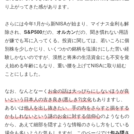
り上がってきた感があります。
さらには今年1月から新NISAが始まり、マイナス金利も解
除され、
S&P500
だの、
オルカン
だの、聞き慣れない用語
が嫌でも耳に入ってくる。投資に関しては、若いころに個
別株を少しかじり、いくつかの銘柄を塩漬けにした苦い経
験しかないのですが、漠然と将来の生活資金にも不安を覚
え始める年齢にもなり、重い腰を上げてNISAに取り組む
ことにしました。
なお、なんとなーく
お金の話は大っぴらにしないほうが良
いという日本人の古き良き(悪しき?)文化
もありますし、
あるいは
他人を出し抜きたい、手の内をさらすと損をする
かもしれないという謎のお金に対する信仰心
のようなもの
から、あえて細部を隠すような情報のさらし方をしている
場合も多いような気もしますが、このページでは
包み隠さ