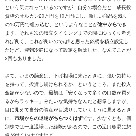
という気になっているのですが、自分の場合だと、成長投
資枠のオルカン20万円を10万円にし、新しい商品を残り
の10万円で組み込む、というようなことが
途中から
でき
ます。それも次の積立タイミングまでの間にゆっくり考え
れば良く、これが良いのでは!!と思った銘柄を積立設定し
たけど、翌朝冷静になって設定を解除した、なんてことが
2回もありました。
さて、いまの懸念は、下げ相場に来たときに、強い気持ち
を持って、投資し続けられるか、というところ。まだ投入
金額が少ないので、最初は「安くなって多くの口数が買え
るからラッキー」みたいな気持ちなんだと想像しますが、
目に見えて自分の資産が目減りしていくように見えるとき
に、
市場からの退場がちらつくはず
です。少なくとも、個
別株では一度退場した経験があるので、この辺は容易に想
像が付くわけですけど。