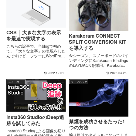
いる記事はなかったので、...
CSS │ 大きな文字の表示
Karakoram CONNECT
を最速で実現する
SPLIT CONVERSION KIT
こちらの記事で、当blogで初め
を導入する
て、「大きな文字」の表現をした
今シーズン、スノーボードのバイ
んですけど、フツーにWordPress
ンディングにKarakoram Bindings
の機能ではこの「大きな文字」を
のLAYBACKを採用。Karakoram
入力できません(入力をサポート
を選んでいる理由は、スプリット
するようなテーマはあるかもしれ
2022.12.01
2025.04.25
ボードへの転用を前提にしていた
ません)。テーマ等を導入せず
ためです。LAYBACKそのものは
に、カンタンに「大きな...
スノーボード
ライフハック
即スプリットボード用として...
Insta360 StudioのDeep追
禁煙を成功させるたった1
跡を試してみた
つの方法
Insta360 Studioによる画像の切り
煽り気味のタイトルになってしま
出し全天球カメラ(360度カメラ)