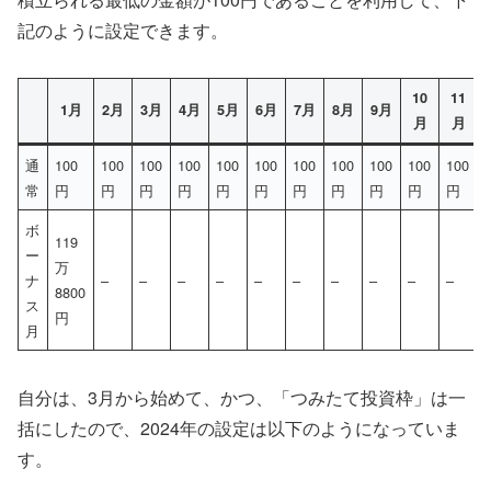
記のように設定できます。
10
11
1月
2月
3月
4月
5月
6月
7月
8月
9月
月
月
通
100
100
100
100
100
100
100
100
100
100
100
常
円
円
円
円
円
円
円
円
円
円
円
ボ
119
ー
万
ナ
–
–
–
–
–
–
–
–
–
–
8800
ス
円
月
自分は、3月から始めて、かつ、「つみたて投資枠」は一
括にしたので、2024年の設定は以下のようになっていま
す。