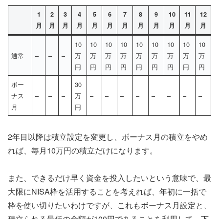
1
2
3
4
5
6
7
8
9
10
11
12
月
月
月
月
月
月
月
月
月
月
月
月
10
10
10
10
10
10
10
10
10
通常
–
–
–
万
万
万
万
万
万
万
万
万
円
円
円
円
円
円
円
円
円
ボー
30
ナス
–
–
–
万
–
–
–
–
–
–
–
–
月
円
2年目以降は積立設定を変更し、ボーナス月の積立をやめ
れば、毎月10万円の積立だけになります。
また、できるだけ早く資金を投入したいという意味で、最
大限にNISA枠を活用することを考えれば、年初に一括で
枠を使い切りたいわけですが、これもボーナス月設定と、
積立られる最低の金額が100円であることを利用して、下