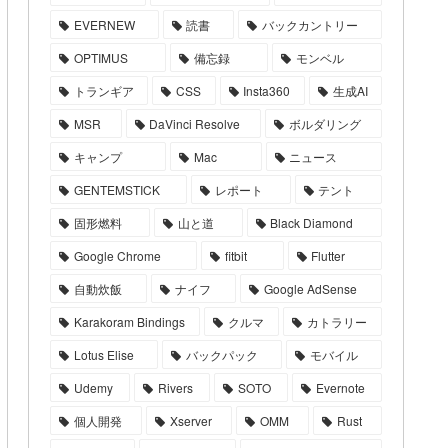
EVERNEW
読書
バックカントリー
OPTIMUS
備忘録
モンベル
トランギア
CSS
Insta360
生成AI
MSR
DaVinci Resolve
ボルダリング
キャンプ
Mac
ニュース
GENTEMSTICK
レポート
テント
固形燃料
山と道
Black Diamond
Google Chrome
fitbit
Flutter
自動炊飯
ナイフ
Google AdSense
Karakoram Bindings
クルマ
カトラリー
Lotus Elise
バックパック
モバイル
Udemy
Rivers
SOTO
Evernote
個人開発
Xserver
OMM
Rust