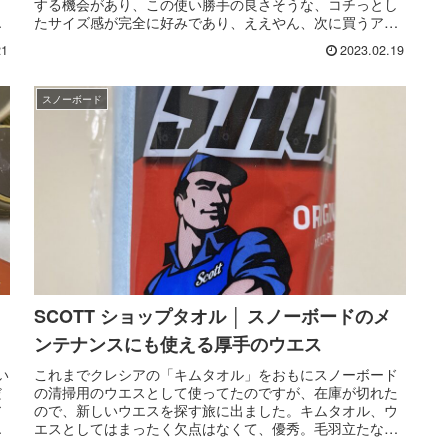
する機会があり、この使い勝手の良さそうな、コチっとし
ッ
たサイズ感が完全に好みであり、ええやん、次に買うアウ
トドアギアはこれやんって思っ...
21
2023.02.19
スノーボード
SCOTT ショップタオル │ スノーボードのメ
ンテナンスにも使える厚手のウエス
い
これまでクレシアの「キムタオル」をおもにスノーボード
だ
の清掃用のウエスとして使ってたのですが、在庫が切れた
ア
ので、新しいウエスを探す旅に出ました。キムタオル、ウ
子
エスとしてはまったく欠点はなくて、優秀。毛羽立たない
し、油もよく拭き取ってくれました...