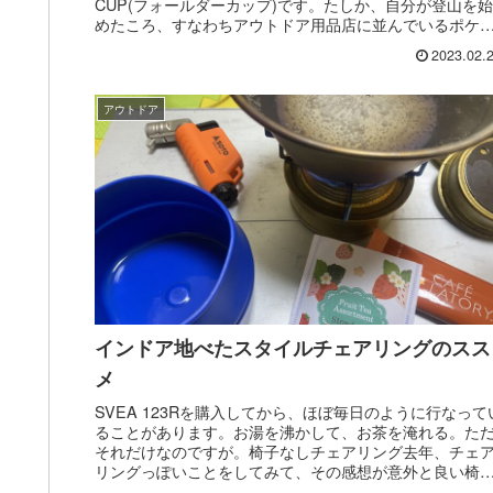
CUP(フォールダーカップ)です。たしか、自分が登山を始
めたころ、すなわちアウトドア用品店に並んでいるポケ
トストーブやフ...
2023.02.
アウトドア
インドア地べたスタイルチェアリングのスス
メ
SVEA 123Rを購入してから、ほぼ毎日のように行なって
ることがあります。お湯を沸かして、お茶を淹れる。た
それだけなのですが。椅子なしチェアリング去年、チェ
リングっぽいことをしてみて、その感想が意外と良い椅
なしチェアリングしてきた...