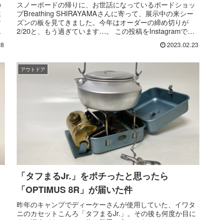
の
スノーボードの帰りに、お世話になっているボードショッ
健
プBreathing SHIRAYAMAさんに寄って、展示中の来シー
す
ズンの板を見てきました。今年はオーダーの締め切りが
。
2/20と、もう過ぎています…。 この投稿をInstagramで見
る ...
28
2023.02.23
アウトドア
「タフまるJr.」をポチったと思ったら
「OPTIMUS 8R」が届いた件
、
昨年のキャンプでディーケーさんが使用していた、イワタ
ニのカセットこんろ「タフまるJr.」。その後も何度か目に