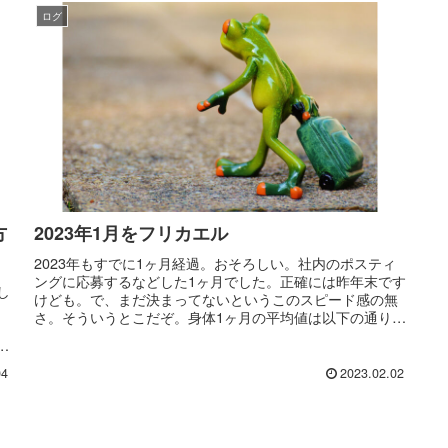
ログ
方
2023年1月をフリカエル
2023年もすでに1ヶ月経過。おそろしい。社内のポスティ
ングに応募するなどした1ヶ月でした。正確には昨年末です
し
けども。で、まだ決まってないというこのスピード感の無
さ。そういうとこだぞ。身体1ヶ月の平均値は以下の通り:
体重(先月比): ±0....
I
04
2023.02.02