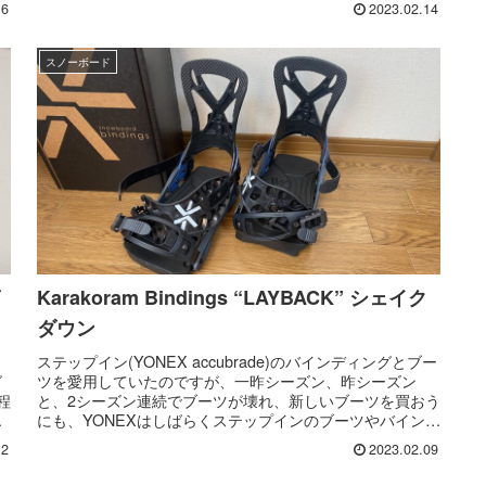
16
2023.02.14
スノーボード
Karakoram Bindings “LAYBACK” シェイク
ダウン
ステップイン(YONEX accubrade)のバインディングとブー
グ
ツを愛用していたのですが、一昨シーズン、昨シーズン
程
と、2シーズン連続でブーツが壊れ、新しいブーツを買おう
を
にも、YONEXはしばらくステップインのブーツやバインを
リリースして...
12
2023.02.09