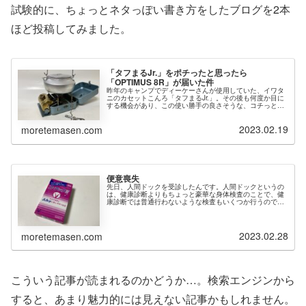
試験的に、ちょっとネタっぽい書き方をしたブログを2本
ほど投稿してみました。
「タフまるJr.」をポチったと思ったら
「OPTIMUS 8R」が届いた件
昨年のキャンプでディーケーさんが使用していた、イワタ
ニのカセットこんろ「タフまるJr.」。その後も何度か目に
する機会があり、この使い勝手の良さそうな、コチっとし
たサイズ感が完全に好みであり、ええやん、次に買うアウ
トドアギアはこれやんって思っ...
2023.02.19
moretemasen.com
便意喪失
先日、人間ドックを受診したんです。人間ドックというの
は、健康診断よりもちょっと豪華な身体検査のことで、健
康診断では普通行わないような検査もいくつか行うのです
が、その中でもメインイベントを張るのが胃カメラです。
胃の中にカメラを入れるという正気...
2023.02.28
moretemasen.com
こういう記事が読まれるのかどうか…。検索エンジンから
すると、あまり魅力的には見えない記事かもしれません。