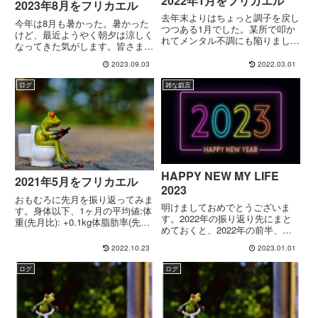
2022年1月をフリカエル
2023年8月をフリカエル
去年末よりはちょっと調子を戻し
今年は8月も暑かった。暑かった
つつある1月でした。某所で叩か
けど、最近ようやく朝夕は涼しく
れてメンタル不調にも陥りました
なってきた気がします。皆さま、
が、ぼくはビミョーに元気です。
いかがお過ごしでしょうか。ぼく
身体一ヶ月の平均値は以下の通
2023.09.03
2022.03.01
は例によってダメです。身体1ヶ
り:体重(先月比): -0.7kg体脂肪率
月の平均値は以下の通り:体重(先
(先月比): -0.4%BMI: 22.2412月...
ログ
雑な戯言
月比): -0.5kg体脂肪率(先月比):
-0.3%pt...
HAPPY NEW MY LIFE
2021年5月をフリカエル
2023
おもむろに先月を振り返ってみま
明けましておめでとうございま
す。身体以下、1ヶ月の平均値:体
す。2022年の振り返り先にまと
重(先月比): +0.1kg体脂肪率(先月
めておくと、2022年の前半、つ
比): -0.5%BMI: 21.86毎朝、体組
まりウィンタースポーツシーズン
成計に乗って、体重、体脂肪率、
2022.10.23
2023.01.01
はわりとスノーボードにも行けた
体年齢を記録しているのですが、
し、ソロバックカントリーもでき
3月に過去最高の体年齢(=3...
ログ
ログ
たし、良いシーズンだったと思っ
てます。昨年初の人的ネットワ...