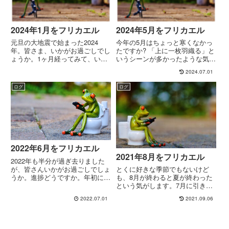
2024年1月をフリカエル
2024年5月をフリカエル
元旦の大地震で始まった2024
今年の5月はちょっと寒くなかっ
年。皆さま、いかがお過ごしでし
たですか? 「上に一枚羽織る」と
ょうか。1ヶ月経ってみて、いろ
いうシーンが多かったような気が
いろと状況が分かってきて、身の
します。身体体重(先月比):
2024.07.01
回りでは被害がゼロというワケで
+0.2kg体脂肪率(先月比):
はなかったのですが、不幸な報せ
+0.3%BMI: 22.37ダメだ…止まら
ログ
ログ
を聞くことはなく、ひとまず胸を
ない、止まらないよ体重の増加
なでおろしている次第です。あ
が。見た目に...
ら...
2022年6月をフリカエル
2021年8月をフリカエル
2022年も半分が過ぎ去りました
が、皆さんいかがお過ごしでしょ
とくに好きな季節でもないけど
うか。進捗どうですか。年初に立
も、8月が終わると夏が終わった
てた目標の50%、達成してますで
という気がします。7月に引き続
しょうか。身体一ヶ月の平均値は
き、日常的に残業が続いていて、
2022.07.01
2021.09.06
以下の通り:体重(先月比): +0.8kg
気がついたら1ヶ月が過ぎ去って
体脂肪率(先月比): +1.7%BMI:
いました。振り返っても夏の記憶
2...
がありません。スイカはボルダリ
ングジムでいただいたけど、花火