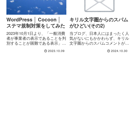
WordPress │ Cocoon │
キリル文字圏からのスパム
ステマ規制対策をしてみた
がひどい(その2)
2023年10月1日より、「一般消費
当ブログ、日本人にはまったく人
者が事業者の表示であることを判
気がないにもかかわらず、キリル
別することが困難である表示」
文字圏からのスパムコメントが後
は、 一般消費者による自主的か
を絶たず、以前、以下のような記
2023.10.09
2024.10.30
つ合理的な選択を阻害するおそれ
事を書いたのですが。いちおう、
がある不当な表示として、 景品
コメントにreCAPTCHAを導入す
表示法の規制対象となる(通称
るなどして、対策を打ってみたと
「ステマ規制」)ことが消費者...
ころ、一時的にはスパムコ...