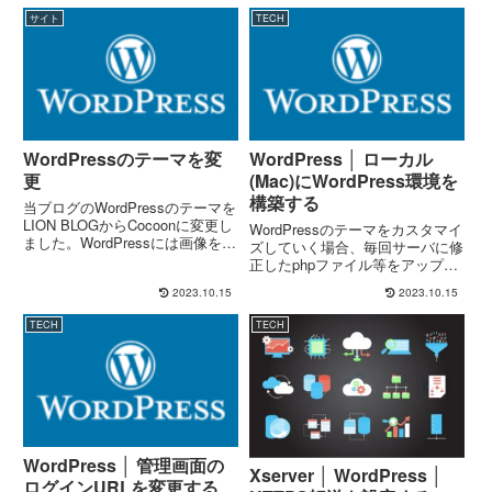
サイト
TECH
WordPressのテーマを変
WordPress │ ローカル
更
(Mac)にWordPress環境を
構築する
当ブログのWordPressのテーマを
LION BLOGからCocoonに変更し
WordPressのテーマをカスタマイ
ました。WordPressには画像をひ
ズしていく場合、毎回サーバに修
とまとめにして並べて表示でき
正したphpファイル等をアップロ
る、ギャラリーという機能があり
ードして動作確認するのはダルい
2023.10.15
2023.10.15
ます。(↑)こういう機能。おそら
し、そもそも運用している環境に
くは、最近のWordPressの...
未確認のファイルを持っていくっ
TECH
TECH
ていうのは相当に良くない。シス
テムを構築する場合、...
WordPress │ 管理画面の
Xserver │ WordPress │
ログインURLを変更する