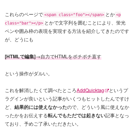
これらのページで
とか
<span class="foo"></span>
<p
とかで文字列を囲むことにより、蛍光
class="bar"></p>
ペンや囲み枠の表現を実現する方法を紹介してきたのです
が、どうにも
[HTMLで編集]
→自力でHTMLをポチポチ直す
という操作がダルい。
これを解消したくて調べたところ
AddQuicktag
というプ
ラグインが良いという記事がいくつもヒットしたんですけ
ど、
結果的には使えなかった
ので、どういう風に使えなか
ったかをお伝えする
転んでもただでは起きない
記事となっ
ており、予めご了承いただきたい。