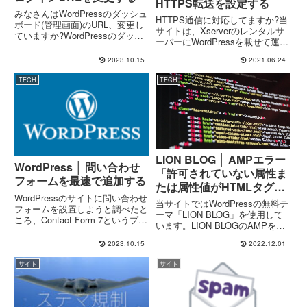
HTTPS転送を設定する
みなさんはWordPressのダッシュ
HTTPS通信に対応してますか?当
ボード(管理画面)のURL、変更し
サイトは、Xserverのレンタルサ
ていますか?WordPressのダッシ
ーバーにWordPressを載せて運用
ュボード(管理画面)へのログイン
しているのですが、フツーにアク
URLは、初期値ではhttp://ドメイ
2023.10.15
2021.06.24
セスすると、たとえばChromeの
ン名/wp-admin/となっています。
場合はアドレスバーに保護されて
このサイトの場合は...
TECH
TECH
いない通信とか表示されます。ち
ょっとド...
LION BLOG │ AMPエラー
WordPress │ 問い合わせ
「許可されていない属性ま
フォームを最速で追加する
たは属性値がHTMLタグに
WordPressのサイトに問い合わせ
あります」を解消する
当サイトではWordPressの無料テ
フォームを設置しようと調べたと
ーマ「LION BLOG」を使用して
ころ、Contact Form 7というプラ
います。LION BLOGのAMPを有
グインを使うとヒジョーにカンタ
効にすると、Google Search
ンに設置できることが分かったの
2023.10.15
2022.12.01
Consoleの「AMP」に許可されて
で、これを紹介します。当サイト
いない属性または属性値がHMTL
では実際にこのプラグインを使用
サイト
サイト
タグにあります。と...
して、お...