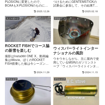
PLOSIONに変更したので、
つけるためにGENTEMSTICKの
BCAAもX-PLOSIONのものに変
試乗会に参加して、その結果THE
更しようと思ったのですが、
CHASER HIGH PERFORMANCE
2025.12.26
2025.02.18
BCAAはすべて「海外ブランド」
のCHOPSTICKSを今シーズン導
となっており、正確なところは分
入したわけですが。スプリットボ
スノーボード
アウトドア
かりませんが、海外製品をOEM
ードを除くと、普通のソリッド...
で出してるように...
ROCKET FISHでコース脇
ウィスパーライトインター
の新雪を楽しむ
ナショナルの風防
撮影はInsta360 ONE X。動画編
ウキウキしながら、主に屋内で使
集はiMovie。ぼくのROCKET
用しているMSRのガソリンスト
FISH搭乗した板は今シーズン初
ーブ「ウィスパーライトインター
のROCKET FISH。昨シーズンま
ナショナル」なのですが、標準の
ではTARO TAMAI SNOWSURF
2024.11.29
2024.11.15
オリジナル風防がちょっとかさば
DESIGNにラインナップされてい
るという問題があります。ウィス
たはずなんだ...
アウトドア
アウトドア
パーライトインターナショナル付
属の風防かさばると言っても、
底...