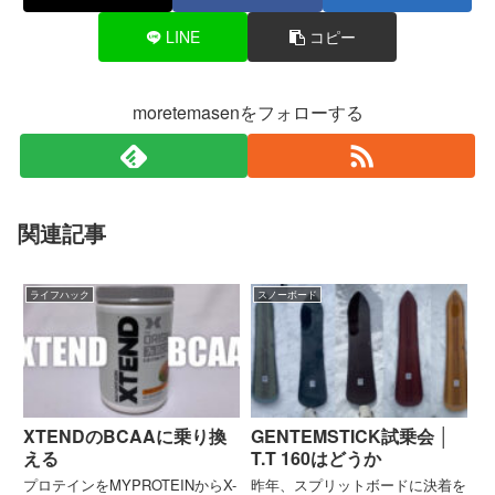
LINE
コピー
moretemasenをフォローする
関連記事
ライフハック
スノーボード
XTENDのBCAAに乗り換
GENTEMSTICK試乗会 │
える
T.T 160はどうか
プロテインをMYPROTEINからX-
昨年、スプリットボードに決着を