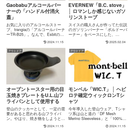
Gaobabuアルコールバー
EVERNEW「B.C. stove」
ナーの「ハンドル付消火
│ ロマンしか感じないガソ
蓋」
リンストーブ
お気に入りのアルコールストー
スイスの職人さんが作ってた伝説
ブ、trangiaの「アルコールバーナ
のガソリンバーナー「ボルドーバ
ーTR-B25」。なんで、Esbitのア
ーナー」をベースにした、
ルコールバーナーのように外蓋に
EVERNEW(エバニュー)創業100
2024.11.15
2025.02.04
把手がついてないんや。消火のと
周年記念の限定モデル「B.C.
き、熱いやろ。と、消火時に熱い
stove」。6月以降に発表されると
アウトドア
アウトドア
思いをするたびに思っていたの
聞いて、6月1日からほぼ毎日の
で、Gaobab...
ように公式ストア(現...
オーブントースター用の目
モンベル「WIC.T」 │ ヘビ
玉焼きプレートをU.L.山フ
ロテ確定ウィックロンTシ
ライパンとして使用する
ャツ
登山のクッカーとして、一定の需
今年導入した登山ウェア、Tシャ
要があると思われる山フライパ
ツ系は山と道の「DF Mesh
ン。やはり、焼き物をしようとし
Merino Sleeveless」と「100%
た場合は、フライパンが便利なわ
Merino Light Sleeveless」の、2
2024.11.15
2024.11.15
けです。で、先日、登山のお昼ご
つのウール製品がとても快適で良
はんで焼肉をしたのですが、その
かったのですが。これらの製品